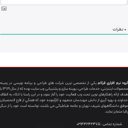
0
نظرات
گروه نرم افزاري فرکام
يکي از تخصصی ترين شرکت هاي طراحی و برنامه نویسی در زمینه
محصولات اینترنتی، خدمات طراحی، بهینه سازی و پشتیبانی وب سایت بوده که از سال 1389 با
هدف ارائه راهکارهای نوین تحت وب فعالیت خود را آغاز نمود و در این راستا با اتکاء به الطاف
خداوند و بهره گيري از دانش مهندسان متعهد و کارآزموده خود که همگي از فارغ التحصیلان
موفق دانشگاههای شريف، تهران و علامه طباطبائی می باشند، توانسته است خود را از دیگر
رقبا متمایز نماید.
شماره تماس :
02144242475