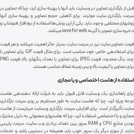
قبل از بارگذاری تصاویر در وب‎سایت باید آنها را بهینه سازی کرد، چرا که تصاویر در
سرعت بارگذاری سایت موثرند. برای کاهش حجم تصاویر و بهینه سازی آنها
روش‎های مختلفی وجود دارد. یکی از این روش‌ها استفاده از نرم افزار فتوشاپ و
ذخیره سازی تصویر با گزینه save for web می‎باشد.
فرمت تصاویر سایت نیز در سرعت سایت بسیار حائز اهمیت می‎باشد و هر فرمت
برای استفاده‎ی خاص خود مناسب است. برای مثال فرمت GIF برای تصاویر با
چند رنگ محدود، فرمت JPEG برای تصاویر با تعداد رنگ‎های بالا، فرمت PNG
برای تصاویر با کیفیت بالا و پس زمینه شفاف مناسب هستند.
استفاده از هاست اختصاصی و یا مجازی
برای راه‏‎اندازی یک وب‎سایت قابل قبول باید به شرکت ارائه دهنده‎ی هاست
توجه ویژه کرد، چرا که هاست سایت به طور مستقیم بر روی سرعت بارگذاری
سایت تأثیرگذار است. برای افزایش سرعت بارگذاری وب‎سایت می‎بایست از هاست
مجازی و یا اختصاصی استفاده کرد، چرا که هاست‎های معمولی به دلیل مشترک
بودن منابع CPU و RAM سرور بین تعداد زیادی وب سایت، سرعت پایینی
دارند. از سوی دیگر یک سرور خوب باید همیشه در دسترس باشد و خدمات