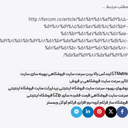
مطلب مرتبط …
http://farcom.co/article/%d8%b9%d8%af%d9%85-
%d9%86%d9%85%d8%a7%db%8c%d8%b4-
%d8%b3%d8%a7%db%8c%d8%aa-
%d9%81%d8%b1%d9%88%d8%b4%da%af%d8%a7%d9%87%db%8c-
%d8%af%d8%b1-%d8%b3%d8%b1%da%86-
%da%af%d9%88%da%af%d9%84/
GTMetrix
ایندکس
بالا بردن سرعت ‎سایت فروشگاهی
بهینه سازی سایت
تاثیر سرعت سایت فروشگاهی بر فروش
روشهای بهبود سرعت سایت فروشگاه اینترنتی
ریدایرکت
سایت فروشگاه اینترنتی
سرعت ‎سایت فروشگاهی
فرمت فشرده سازی GZip
فروشگاه اینترنتی
فروشگاه ساز فرکام
گروه نرم افزاری فرکام
گوگل وبمستر