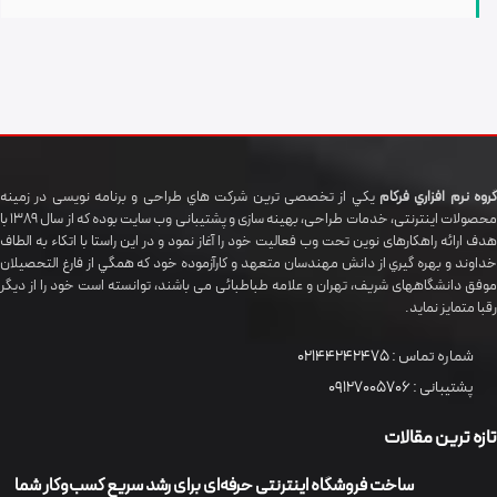
گروه نرم افزاري فرکام
يکي از تخصصی ترين شرکت هاي طراحی و برنامه نویسی در زمینه
محصولات اینترنتی، خدمات طراحی، بهینه سازی و پشتیبانی وب سایت بوده که از سال 1389 با
هدف ارائه راهکارهای نوین تحت وب فعالیت خود را آغاز نمود و در این راستا با اتکاء به الطاف
خداوند و بهره گيري از دانش مهندسان متعهد و کارآزموده خود که همگي از فارغ التحصیلان
موفق دانشگاههای شريف، تهران و علامه طباطبائی می باشند، توانسته است خود را از دیگر
رقبا متمایز نماید.
شماره تماس :
02144242475
پشتیبانی :
09127005706
تازه ترین مقالات
ساخت فروشگاه اینترنتی حرفه‌ای برای رشد سریع کسب‌وکار شما