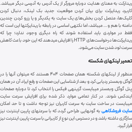
ریدارکت به معنای هدایت دوباره مرورگر از یک آدرس به آدرسی دیگر می‎باشد.
کاربرد ریدایرکت برای بیان کردن موقعیت جدید بک لینک، دنبال کردن
کلیک‌ها، متصل کردن بخش‌های یک سایت به یکدیگر و یا رزرو کردن چندین
دامنه با هم و … می‎باشد، اما نکته‎ی اساسی در رابطه با ریدایرکت‎ها این است که
فقط در مواردی باید استفاده شوند که راه دیگری وجود ندارد؛ چرا که
ریدایرکت‌ها درخواست‌های HTTP را افزایش می‎دهند که این خود باعث کاهش
سرعت لود شدن سایت می‌شود.
تعمیر لینک‎های شکسته
منظور از لینک‎های شکسته همان صفحات 404 هستند که می‎توان آنها را در
گوگل وبمستر ردیابی کرد و بعد از شناسایی این صفحات و رفع ایراد آن در همان
پنل گوگل وبمستر می‎بایست گزینه‎ی فیکس را انتخاب کرد تا دوباره صفحات
ایندکس شوند. در کنار تمامی موارد ذکر شده برای افزایش سرعت سایت
می‏بایست در ساخت سایت به سرعت کاربران نیز توجه داشت و تا حد امکان
ایت فروشگاهی
به گونه‎ایی طراحی گردد که با سرعت‎های پایین اینترنت نیز
سازگاری داشته باشد و در دسترس این نوع از کاربرانی با سرعت پایین اینترنت نیز
قرار گیرد.