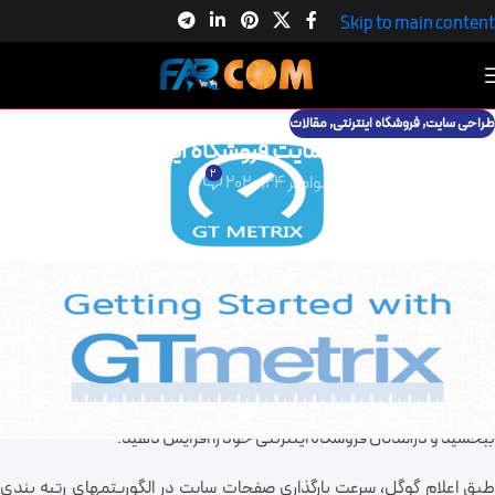
Skip to main content
طراحی سایت
,
فروشگاه اینترنتی
,
مقالات
بهینه سازی سرعت سایت فروشگاه اینترنتی
2
گروه نرم افزاری فرکام
در نوامبر 24, 2020
روشهای بهبود سرعت سایت فروشگاه اینترنتی
یکی از شاخص‌های بسیار مهم و تاثیر گذار در سئو و بهینه سازی سرعت
سایت
روشگاه اینترنتی
می باشد. به گونه‌ای که امروزه اگر بارگذاری سایت بیشتر از 3
ثانیه به طول بکشد کاربران و بازدیدکنندگان از سایت شما خارج خواهند شد و
ترافیک سایت شما به شدت افت خواهد کرد.
گروه نرم افزاری فرکام
در این مقاله
به شما بهترین راهکارها را برای افزایش سرعت سایت وردپرسی را به طور کامل
عرفی خواهیم کرد تا به کمک آنها بتوانید سرعت
سایت فروشگاهی
را بهبود
ببخشید و درآمدتان فروشگاه اینترنتی خود را افزایش دهید.
طبق اعلام گوگل، سرعت بارگذاری صفحات سایت در الگوریتم‎های رتبه بندی