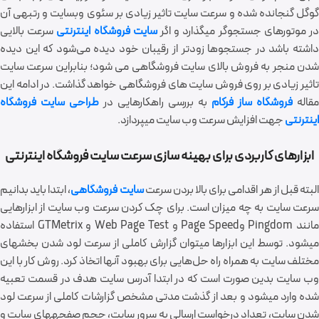
گوگل گنجانده شده و سرعت سایت تاثیر زیادی بر سئوی وب‎سایت و رتبه‎ی آن
ر موتورهای جستجوگر می‎گذارد و اگر
سایت فروشگاه اینترنتی
سرعت بالایی
داشته باشد در جستجوها زودتر از رقیبان خود دیده می‌شود که این دیده
شدن منجر به فروش بالای سایت فروشگاهی می شود؛ بنابراین سرعت سایت
تاثیر زیادی بر روی فروش سایت های فروشگاهی خواهد گذاشت. در ادامه این
مقاله
فروشگاه ساز فرکام
به بررسی راهکارهایی در
طراحی سایت فروشگاه
اینترنتی
جهت افزایش سرعت وب ‎سایت می‎پردازد.
ابزارهای کاربردی برای بهینه سازی سرعت سایت فروشگاه اینترنتی
لبته قبل از هر اقدامی برای بالا بردن سرعت ‎
سایت فروشگاهی
، ابتدا باید بدانیم
سرعت سایت به چه میزان است. برای چک کردن سرعت وب‎ سایت از ابزارهایی
مانند Pingdom وPage Speed و Web Page Test و GTMetrix استفاده
می‎شود. توسط این ابزارها می‎توان گزارش کاملی از سرعت لود شدن بخش‎های
مختلف سایت به همراه راه حل‌هایی برای بهبود آنها اتخاذ کرد. روش کار با این
وب ‎سایت بدین صورت است که در ابتدا آدرس سایت هدف در قسمت تعبیه
شده وارد می‎شود و بعد از گذشت مدتی مشخص گزارشات کاملی از سرعت لود
شدن سایت، تعداد درخواست ارسالی به سرور سایت، حجم صفحه‎های سایت و