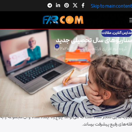
Skip to main content
مدارس آنلاین
,
مقالات
سناریوهای سال تحصیلی جدید
0
گروه نرم افزاری فرکام
در آگوست 12, 2020
سناریوهای سال تحصیلی جدید
سال تحصیلی جدید براساس نظر مسئولان ستاد ملی مقابله با ویروس کرونا و
متخصصان و احتمال ورود موج جدید آن و همزمانی با فصل پاییز و شیوع
مجدد ویروس آنفلوآنزا در کشور ممکن است شروع سال تحصیلی 99 را با
مشکلاتی فراتر از قبل شویم، البته تمام تاثیرات کرونا مذموم نبوده، بلکه در
برخی حوزه‌ها توانست نوآوری‌ها و راه‌حل‌هایی را که تا قبل با مقاومت‌هایی
مواجه می‌شد را به یکباره دگرگون کند؛ به گونه‌ای که در برخی حوزه‌ها به کسب
تجربه‌هایی منجر شده است که می‌تواند چراغ راه آینده شده و آن مجموعه را به
قله‌های رفیع پیشرفت برساند.