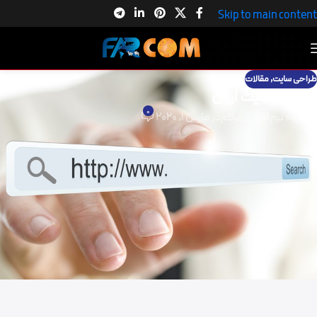
Skip to main content
طراحی سایت
,
مقالات
طراحی سایت ارزان
0
گروه نرم افزاری فرکام
در مارس 1, 2020
طراحی سایت ارزان
هرکس بنا به حرفه و کسب و کار خود در دنیا امروز نیاز به یک وب سایت در زمینه
کاری خود داشته ،بسیاری افراد با علم به اهمیت وب سایت اقدام به همکاری با
شرکتهایی می نمایند که وب سایت ها را با قیمتی ارزان در اختیار آنان قرار می
هند . افراد بدون اطلاع از معایب داشتن
طراحی سایت ارزان
، از دارا بودن
وب
سایت
برای حرفه خود ابراز خوشحالی می نمایند .