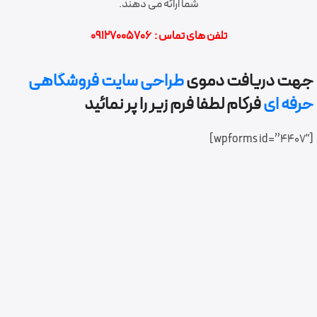
شما ارائه می دهند.
تلفن های تماس : 09127005706
جهت دریافت دموی
طراحی سایت فروشگاهی
حرفه ای
فرکام لطفا فرم زیر را پر نمائید
[wpforms id=”4407″]