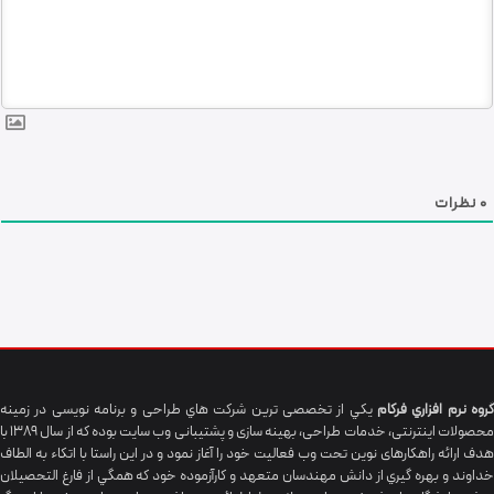
0
نظرات
گروه نرم افزاري فرکام
يکي از تخصصی ترين شرکت هاي طراحی و برنامه نویسی در زمینه
محصولات اینترنتی، خدمات طراحی، بهینه سازی و پشتیبانی وب سایت بوده که از سال 1389 با
هدف ارائه راهکارهای نوین تحت وب فعالیت خود را آغاز نمود و در این راستا با اتکاء به الطاف
خداوند و بهره گيري از دانش مهندسان متعهد و کارآزموده خود که همگي از فارغ التحصیلان