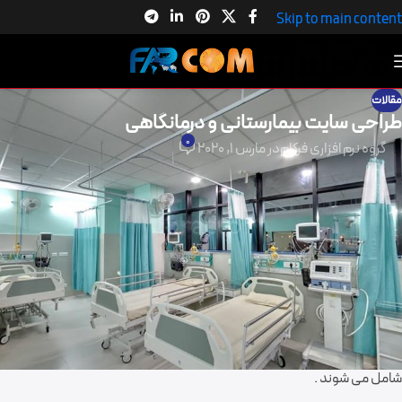
Skip to main content
مقالات
طراحی سایت بیمارستانی و درمانگاهی
0
گروه نرم افزاری فرکام
در مارس 1, 2020
طراحی سایت
بیمارستانی و درمانگاهی
فضای بیمارستانها و مراکز درمانی به دلیل جو ناراحت کننده ای که دارد ، هر
عاملی که بر این ناراحتی بیافزاید موجبات ناخرسندی افراد را فراهم می سازد
.یکی از این عوامل اتلاف وقت ناشی از طی مراحل اداری طولانی و خسته کننده
برای همراهان بیماران می باشد .
بیمارستانهای متعددی در کشور می باشند که خدمات مختلفی ارائه می کنند
،گاهی برخی از بیمارستانها تخصصی بوده و در یک زمینه خاصی پزشکی
فعالیت می کنند و گاهی جنرال هستند و همه زمینه های درمانی و پزشکی را
شامل می شوند .