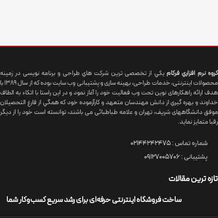
گروه نرم افزاري فرکام
يکي از تخصصی ترين شرکت هاي طراحی و برنامه نویسی در زمینه
محصولات اینترنتی، خدمات طراحی، بهینه سازی و پشتیبانی وب سایت بوده که از سال 1389 با
هدف ارائه راهکارهای نوین تحت وب فعالیت خود را آغاز نمود و در این راستا با اتکاء به الطاف
خداوند و بهره گيري از دانش مهندسان متعهد و کارآزموده خود که همگي از فارغ التحصیلان
موفق دانشگاههای شريف، تهران و علامه طباطبائی می باشند، توانسته است خود را از دیگر
رقبا متمایز نماید.
شماره تماس :
02144242475
پشتیبانی :
09127005706
تازه ترین مقالات
ساخت فروشگاه اینترنتی حرفه‌ای برای رشد سریع کسب‌وکار شما