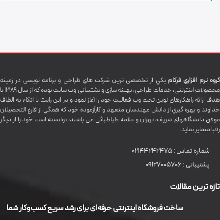
گروه نرم افزاري فرکام
يکي از تخصصی ترين شرکت هاي طراحی و برنامه نویسی در زمینه
محصولات اینترنتی، خدمات طراحی، بهینه سازی و پشتیبانی وب سایت بوده که از سال 1389 با
هدف ارائه راهکارهای نوین تحت وب فعالیت خود را آغاز نمود و در این راستا با اتکاء به الطاف
خداوند و بهره گيري از دانش مهندسان متعهد و کارآزموده خود که همگي از فارغ التحصیلان
موفق دانشگاههای شريف، تهران و علامه طباطبائی می باشند، توانسته است خود را از دیگر
رقبا متمایز نماید.
شماره تماس :
02144242475
پشتیبانی :
09127005706
تازه ترین مقالات
ساخت فروشگاه اینترنتی حرفه‌ای برای رشد سریع کسب‌وکار شما