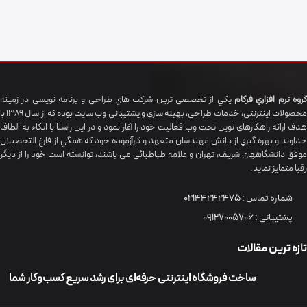
گروه نرم افزاري فرکام
يکي از تخصصی ترين شرکت هاي طراحی و برنامه نویسی در زمینه
محصولات اینترنتی، خدمات طراحی، بهینه سازی و پشتیبانی وب سایت بوده که از سال 1389 با
هدف ارائه راهکارهای نوین تحت وب فعالیت خود را آغاز نمود و در این راستا با اتکاء به الطاف
خداوند و بهره گيري از دانش مهندسان متعهد و کارآزموده خود که همگي از فارغ التحصیلان
موفق دانشگاههای شريف، تهران و علامه طباطبائی می باشند، توانسته است خود را از دیگر
رقبا متمایز نماید.
شماره تماس :
02144242475
پشتیبانی :
09127005706
تازه ترین مقالات
ساخت فروشگاه اینترنتی حرفه‌ای برای رشد سریع کسب‌وکار شما