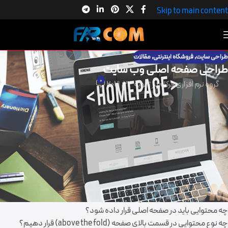
Skip to main content
طراحی سایت
,
فروشگاه اینترنتی
,
مقالات
طراحی صفحه اصلی وب سایت
0
گروه نرم افزاری فرکام
در ژانویه 23, 2021
طراحی صفحه اصلی وب سایت از اهمیت بالایی برخوردار است و اولین حسی که
کاربران نسبت به آن پیدا میکنند و فعالیت کاربر در سایت را نقش میزند. دراین
مقاله از
طراحی سایت فرکام
یک صفحه اصلی (home page) جذاب و خوب
طراحی را توضیح خواهیم داد و خواهید دید چطور می توان یک صفحه اصلی
سایت جذاب طراحی کرد.
صفحه اصلی باید شامل چه مطالبی باشد؟
چرا باید روی صفحه اصلی وب سایت تمرکز کنم؟
صفحه اصلی موثر و تاثیر گذار چگونه است؟
چه محتوایی باید در صفحه اصلی قرار داده شود؟
چه نوع محتوایی در قسمت بالای صفحه (above the fold) قرار دهیم؟