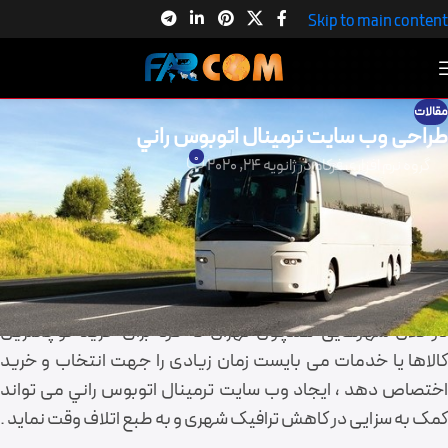
Skip to main content
مقالات
طراحی وب سايت ترمينال اتوبوس راني
0
گروه نرم افزاری فرکام
در ژانویه 24, 2020
اید ضرورت
طراحی وب سايت ترمينال اتوبوس راني
در ابتدا برای
شما مشخص نباشد ،اما همین که در ابتدایی ترین گام از اتلاف وقت
شما جلوگیری می کند می توان دلیل محکمی جهت اثبات ضرورت
طراحی وب سايت ترمينال اتوبوس راني باشد .
در کلان شهرهایی همچون تهران که فرد برای خرید کوچکترین
کالاها یا خدمات می بایست زمان زیادی را جهت انتخاب و خرید
اختصاص دهد ، ایجاد وب سايت ترمينال اتوبوس راني می تواند
کمک به سزایی در کاهش ترافیک شهری و به طبع اتلاف وقت نماید .