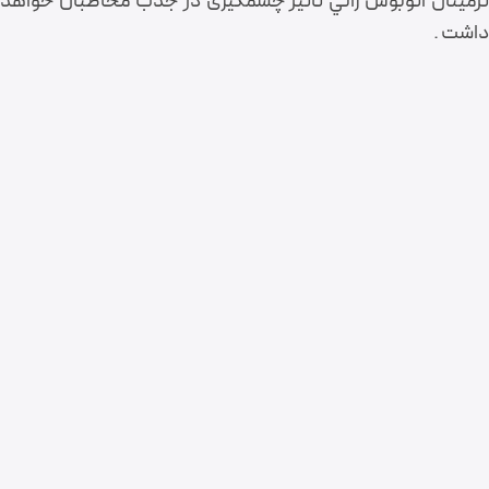
ترمينال اتوبوس راني تاثیر چشمگیری در جذب مخاطبان خواهد
داشت .