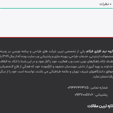
0
نظرات
گروه نرم افزاري فرکام
يکي از تخصصی ترين شرکت هاي طراحی و برنامه نویسی در زمینه
محصولات اینترنتی، خدمات طراحی، بهینه سازی و پشتیبانی وب سایت بوده که از سال 1389 با
هدف ارائه راهکارهای نوین تحت وب فعالیت خود را آغاز نمود و در این راستا با اتکاء به الطاف
خداوند و بهره گيري از دانش مهندسان متعهد و کارآزموده خود که همگي از فارغ التحصیلان
موفق دانشگاههای شريف، تهران و علامه طباطبائی می باشند، توانسته است خود را از دیگر
رقبا متمایز نماید.
شماره تماس :
02144242475
پشتیبانی :
09127005706
تازه ترین مقالات