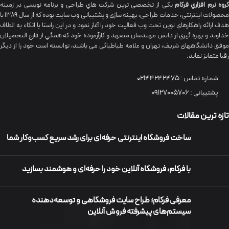
گروه نرم افزاري فرکام
يکي از تخصصی ترين شرکت هاي طراحی و برنامه نویسی در زمینه
محصولات اینترنتی، خدمات طراحی، بهینه سازی و پشتیبانی وب سایت بوده که از سال 1389 با
هدف ارائه راهکارهای نوین تحت وب فعالیت خود را آغاز نمود و در این راستا با اتکاء به الطاف
خداوند و بهره گيري از دانش مهندسان متعهد و کارآزموده خود که همگي از فارغ التحصیلان
موفق دانشگاههای شريف، تهران و علامه طباطبائی می باشند، توانسته است خود را از دیگر
رقبا متمایز نماید.
شماره تماس :
02144242475
پشتیبانی :
09127005706
تازه ترین مقالات
ساخت فروشگاه اینترنتی حرفه‌ای برای رشد سریع کسب‌وکار شما
با فرکام، فروشگاه آنلاین خود را حرفه‌ای و هوشمند بسازید
معرفی فرکام؛ طراح سایت فروشگاهی و توسعه‌دهنده
سیستم‌های پیشرفته فروش آنلاین