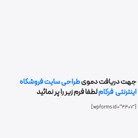
طراحی اختصاصی و برنامه نویسی شرکت بازرگانی ایران ترانسفو
طراحی و برنامه نویسی وب سایت دیجی قسطی
شرکت تولید خودروهای سفارشی ایران خودرو (آپکو)
طراحی و برنامه نویسی وب سایت و اپلیکیشن تعاونی دندان
پزشکان
طراحی وب سایت و اپلیکیشن موبایل آوین گلد
جهت دریافت دموی
طراحی سایت فروشگاه
اینترنتی
فرکام
لطفا فرم زیر را پر نمائید
[wpforms id=”4407″]