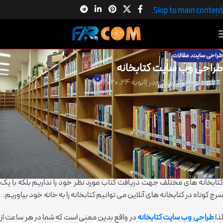
Skip to main content
طراحی سایت
,
مقالات
طراحی وب سایت کتابخانه
0
گروه نرم افزاری فرکام
در ژانویه 24, 2020
طراحی وب سایت کتابخانه
در گذشته وقتی کتابی را جهت مطالعه نیاز داشتیم می بایست به کتابخانه
میرفتیم و کتاب مورد نظر خود را امانت می گرفتیم و در بازه مقرر عودت می
دادیم .
اما امروزه با
طراحی وب سایت
کتابخانه دیگر همچون گذشته دغدغه مراجعه به
کتابخانه های مختلف جهت دریافت کتاب مورد نظر خود را نداریم بلکه با یک
سرچ کوتاه در کتابخانه های آنلاین می توانیم کتابخانه را به خانه خود بیاوریم.
ذا
طراحی وب سایت کتابخانه
در واقع بدین معنی است که شما در هر ساعت از