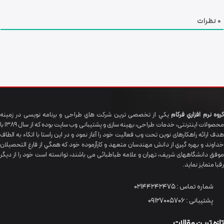
0
نظرات
گروه نرم افزاري فرکام
يکي از تخصصی ترين شرکت هاي طراحی و برنامه نویسی در زمینه
محصولات اینترنتی، خدمات طراحی، بهینه سازی و پشتیبانی وب سایت بوده که از سال 1389 با
هدف ارائه راهکارهای نوین تحت وب فعالیت خود را آغاز نمود و در این راستا با اتکاء به الطاف
خداوند و بهره گيري از دانش مهندسان متعهد و کارآزموده خود که همگي از فارغ التحصیلان
موفق دانشگاههای شريف، تهران و علامه طباطبائی می باشند، توانسته است خود را از دیگر
رقبا متمایز نماید.
شماره تماس :
02144242475
پشتیبانی :
09127005706
تازه ترین مقالات