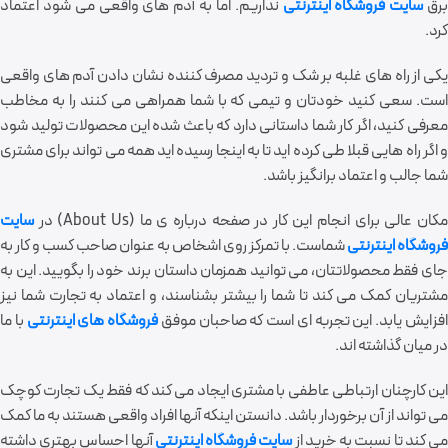
رق
سایت فروشگاه اینترنتی
نداریم. اما به آدم های واقعی می شود اعتماد
کرد.
یکی از راه های غلبه بر شک و تردید مصرف کننده نشان دادن آدم های واقعی
است. سعی کنید خودتان و تیمی که با شما همراهی می کنند را به مخاطب
معرفی کنید، اگر کار شما داستانی دارد که باعث شده این محصولات تولید شود
و اگر راه هایی قبلا طی کرده اید تا به اینجا رسیده اید همه می تواند برای مشتری
شما جالب و اعتماد برانگیز باشد.
کان عالی برای انجام این کار در صفحه درباره ی ما (About Us) در
سایت
فروشگاه اینترنتی
شماست. با تمرکز روی اشخاص به عنوان صاحب کسب و کار به
جای فقط محصولاتتان، می توانید همزمان داستان برند خود را بگویید. این به
مشتریان کمک می کند تا شما را بیشتر بشناسند، و اعتماد به تجارت شما نیز
فزایش یابد. این تجربه ای است که صاحبان موفق
فروشگاه های اینترنتی
با ما
در میان گذاشته اند.
این کارچنان ارتباطی عاطفی با مشتری ایجاد می کند که فقط یک تجارت کوچک
می تواند از آن برخوردار باشد. دانستن اینکه آنها افراد واقعی هستند به ما کمک
ی کند تا نسبت به خرید از
سایت فروشگاه اینترنتی
آنها احساس بهتری داشته