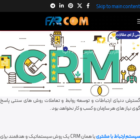
Skip to main content
سی آر ام
,
مقالات
مزایای یکپارچه سازی CRM و سایت چیست ؟
0
گروه نرم افزاری فرکام
در مارس 1, 2020
مزایای یکپارچه سازی CRM و سایت چیست ؟
مشتری امروزه مهمترین رکن و به نوعی پایه شکل گیری هر کسب و کار کوچک و
بزرگ است ،لذا بقای هر کسب و کار در گرو حفظ مشتری می باشد ، روشهای
متعددی در گذشته جهت حفظ مشتری استفاده می شد ، اما با توجه به
گسترش دنیای ارتباطات و توسعه روابط و تعاملات روش های سنتی پاسخ
گوی نیاز های هر سازمان و کسب و کار نخواهد بود .
سیستم ارتباط با مشتری
یا همان CRM یک روش سیستماتیک و هدفمند برای