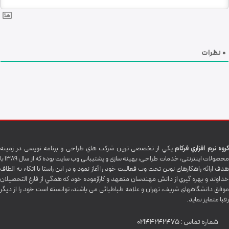
0
نظرات
گروه نرم افزاري فرکام
يکي از تخصصی ترين شرکت هاي طراحی و برنامه نویسی در زمینه
محصولات اینترنتی، خدمات طراحی، بهینه سازی و پشتیبانی وب سایت بوده که از سال 1389 با
هدف ارائه راهکارهای نوین تحت وب فعالیت خود را آغاز نمود و در این راستا با اتکاء به الطاف
خداوند و بهره گيري از دانش مهندسان متعهد و کارآزموده خود که همگي از فارغ التحصیلان
موفق دانشگاههای شريف، تهران و علامه طباطبائی می باشند، توانسته است خود را از دیگر
رقبا متمایز نماید.
شماره تماس :
02144242475