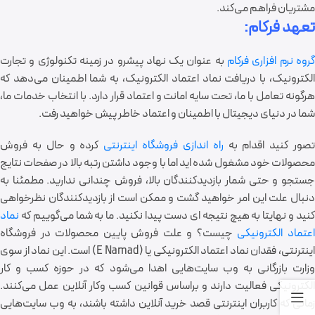
مشتریان فراهم می‌کند.
تعهد فرکام:
روه نرم افزاری فرکام
به عنوان یک نهاد پیشرو در زمینه تکنولوژی و تجارت
الکترونیک، با دریافت نماد اعتماد الکترونیک، به شما اطمینان می‌دهد که
هرگونه تعامل با ما، تحت سایه امانت و اعتماد قرار دارد. با انتخاب خدمات ما،
شما در دنیای دیجیتال با اطمینان و اعتماد خاطر پیش خواهید رفت.
صور کنید اقدام به
راه اندازی فروشگاه اینترنتی
کرده و حال به فروش
محصولات خود مشغول شده اید اما با وجود داشتن رتبه بالا در صفحات نتایج
جستجو و حتی شمار بازدیدکنندگان بالا، فروش چندانی ندارید. مطمئنا به
دنبال علت این امر خواهید گشت و ممکن است از بازدیدکنندگان نظرخواهی
نید و نهایتا به هیچ نتیجه ای دست پیدا نکنید.
ما به شما می
گوییم که
نماد
عتماد الکترونيکی
چيست؟ و علت فروش پایین محصولات در فروشگاه
ینترنتی، فقدان نماد اعتماد الکترونیکی یا (
E Namad
) است. این نماد از سوی
زارت بازرگانی به وب سایت
ها
یی اهدا می
شود که در حوزه کسب و کار
الکترونیکی فعالیت دارند و براساس قوانین کسب وکار آنلاین عمل می
کنند.
زمانی که کاربران اینترنتی قصد خرید آنلاین داشته باشند، به وب سایت
ها
یی