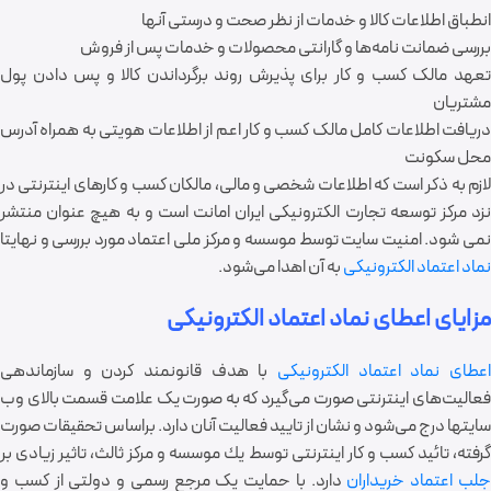
انطباق اطلاعات کالا و خدمات از نظر صحت و درستی آنها
بررسی ضمانت نامه
ها
و گارانتی محصولات و خدمات پس از فروش
تعهد مالک کسب و کار برای پذیرش روند برگرداندن كالا و پس دادن پول
مشتریان
دریافت اطلاعات کامل مالک کسب و کار اعم از اطلاعات هویتی به همراه آدرس
محل سکونت
لازم به ذکر است که اطلاعات شخصی و مالی، مالکان کسب و کارهای اینترنتی در
نزد مرکز توسعه تجارت الکترونیکی ایران امانت است و به هیچ عنوان منتشر
نمی شود. امنیت سایت توسط موسسه و مرکز ملی اعتماد مورد بررسی و نهایتا
نماد اعتماد الکترونیکی
به آن اهدا می
شود.
مزایای اعطای نماد اعتماد الکترونیکی
اعطای نماد اعتماد الكترونیكی
با هدف قانونمند كردن و سازماندهی
عالیت
ها
ی اینترنتی صورت می
گیرد که به صورت یک علامت قسمت بالای وب
سایتها درج می
شود و نشان از تایید فعالیت آنان دارد. براساس تحقیقات صورت
گرفته، تائید کسب و کار اینترنتی توسط یك موسسه و مركز ثالث، تاثیر زیادی بر
لب اعتماد خریداران
دارد. با حمایت یک مرجع رسمی و دولتی از کسب و