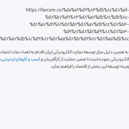
https://farcom.co/%da%a9%d9%84%db%8c%d8%af-
%d8%b7%d9%84%d8%a7%db%8c%db%8c-
%d8%a7%d9%81%d8%b2%d8%a7%db%8c%d8%b4-
%d9%81%d8%b1%d9%88%d8%b4-
%d8%a7%db%8c%d9%86%d8%aa%d8%b1%d9%86%d8%aa%db%8c/
به همین دلیل مرکز توسعه تجارت الکترونیکی ایران اقدام به اهداء نماد اعتماد
الکترونیکی نموده است تا ضمن حمایت از کارآفرینان و
کسب و کارهای اینترنتی
،
زمینه توسعه این بخش از اقتصاد را فراهم نماید.