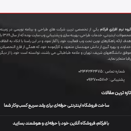
گروه نرم افزاري فرکام
يکي از تخصصی ترين شرکت هاي طراحی و برنامه نویسی در زمینه
محصولات اینترنتی، خدمات طراحی، بهینه سازی و پشتیبانی وب سایت بوده که از سال 1389 با
هدف ارائه راهکارهای نوین تحت وب فعالیت خود را آغاز نمود و در این راستا با اتکاء به الطاف
خداوند و بهره گيري از دانش مهندسان متعهد و کارآزموده خود که همگي از فارغ التحصیلان
موفق دانشگاههای شريف، تهران و علامه طباطبائی می باشند، توانسته است خود را از دیگر
رقبا متمایز نماید.
شماره تماس :
02144242475
پشتیبانی :
09127005706
تازه ترین مقالات
ساخت فروشگاه اینترنتی حرفه‌ای برای رشد سریع کسب‌وکار شما
با فرکام، فروشگاه آنلاین خود را حرفه‌ای و هوشمند بسازید