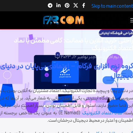
Skip to main content
طراحی فروشگاه اینترنتی
راحتی خرید آنلاین با ضمانت: گامی مطمئن با نماد
اعتماد الکترونیک
0
گروه نرم افزاری فرکام
در نوامبر 16, 2023
گروه نرم افزاری فرکام – اعتمادی بی‌پایان در دنیای
دیجیتال
در دنیای پویا و پیچیدهٔ تجارت الکترونیک، اعتماد مشتریان به آنلاین بودن یک
سرویس یا فروشگاه اینترنتی، یکی از امور حیاتی به شمار می‌آید. بر آن‌ها که در
این فضا حضور دارند، استوار و قابل اطمینان بودن، بسیار اهمیت دارد. در این
استا،
نماد اعتماد الکترونیک
(E Namad) به عنوان یک شاخص برجسته از
اطمینان و اعتبار در محیط دیجیتال درخشان است.