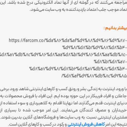
راجعه می
کنند که در گوشه ای از آنها نماد الکترونیکی درج شده باشد. این
نماد موجب جلب اعتماد بازدیدکننده به وب سایت می
شود.
بیشتر بدانیم :
https://farcom.co/%da%86%da%af%d9%88%d9%86%d9%87-
%d9%81%d8%b1%d9%88%d8%b4-
%d8%a7%db%8c%d9%86%d8%aa%d8%b1%d9%86%d8%aa%db%8c-
%d8%b1%d8%a7-
%d8%a7%d9%81%d8%b2%d8%a7%db%8c%d8%b4-
%d8%af%d9%87%db%8c%d9%85/
با ورود اینترنت به زندگی بشر و رونق کسب و کارهای اینترنتی شاهد ورود برخی
جاعلان و افراد فریبکار در این حوزه بوده ایم. این افراد با فروش محصولات به
دنیای اینترنت قدم می
گذارند اما نهایتا اقدام به کلاهبرداری و سوء استفاده از
ریداران و مصرف کنندگان می
نمایند. این امر موجب شده تا بسیاری از
شتریان اینترنتی نسبت به وب سایت
ها
و فروشگاه
ها
ی آنلاین بدبین شوند.
نتیجه این امر
کاهش فروش اینترنتی
و رکود در کسب و کارهای آنلاین است.