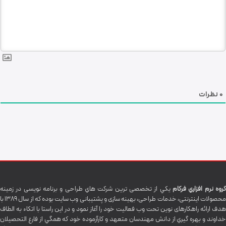
0
نظرات
گروه نرم افزاري فرکام
يکي از تخصصی ترين شرکت هاي طراحی و برنامه نویسی در زمینه
محصولات اینترنتی، خدمات طراحی، بهینه سازی و پشتیبانی وب سایت بوده که از سال 1389 با
هدف ارائه راهکارهای نوین تحت وب فعالیت خود را آغاز نمود و در این راستا با اتکاء به الطاف
خداوند و بهره گيري از دانش مهندسان متعهد و کارآزموده خود که همگي از فارغ التحصیلان