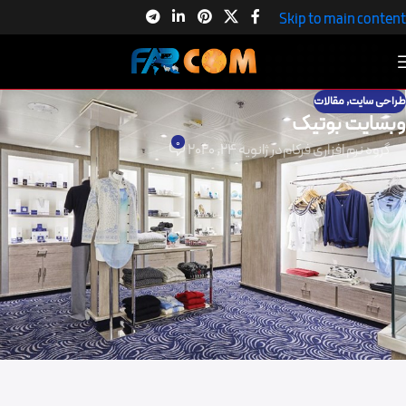
Skip to main content
طراحی سایت
,
مقالات
وبسایت بوتیک
0
گروه نرم افزاری فرکام
در ژانویه 24, 2020
وبسایت بوتیک
وبسایت بوتیک، مسلما برای شما هم پیش آمده که برای خرید لباس
موردنظرتان زمان زیادی را از دست داده اید ، یا در مقابل برای فروش محصولات
خود هزینه زیادی جهت معرفی محصولات خود داشته اند .