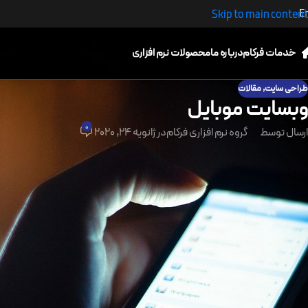
E
Skip to main content
خدمات فرکام
درباره ما
محصولات نرم افزاری
طراحی سایت
,
مقالات
وبسايت موبايل
0
ارسال توسط
گروه نرم افزاری فرکام
در ژانویه 24, 2020
وبسايت موبايل امروزه شاید به جرات بتوان گفت همه افراد روزنامه اکثر جستجو
یک سرچ ساده به خود نمی دهند ، چراکه با موبایل خود به راحتی می توانند د
یه گزارش جدید نشان میدهد برای اولین بار مردم زمان بیشتری را با
اپلیکیشنهای