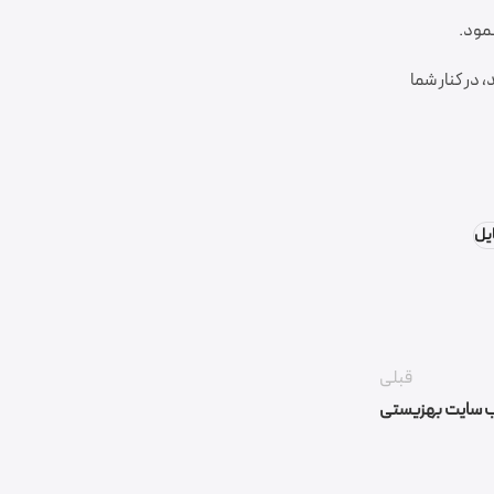
مود.
، در کنار شما
یل
قبلی
 سایت بهزیستی
گروه نرم افزاری فرکام