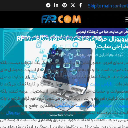
Skip to main content
طراحی سایت
,
طراحی فروشگاه اینترنتی
پروپوزال حرفه‌ای طراحی سایت فروشگاهی (RFP
طراحی سایت)
0
گروه نرم افزاری فرکام
در جولای 30, 2024
در دنیای امروز، حضور آنلاین برای کسب و کارها دیگر یک انتخاب نیست، بلکه
یک ضرورت است. با توجه به افزایش روزافزون استفاده از اینترنت و موبایل‌های
هوشمند، فروشگاه‌های اینترنتی به یک پلتفرم حیاتی برای تجارت تبدیل
شده‌اند.
طراحی سایت فروشگاهی
نه تنها به کسب و کارها کمک می‌کند تا
محصولات و خدمات خود را به طیف وسیعی از مشتریان عرضه کنند، بلکه
باعث افزایش فروش و ارتقاء برند آنها نیز می‌شود. گروه نرم‌افزاری فرکام با ارائه
روپوزال حرفه‌ای طراحی سایت فروشگاهی
، راهکاری جامع و تخصصی برای
ایجاد یک فروشگاه اینترنتی مدرن و کارآمد فراهم می‌کند. در این
پروپوزال
، به
بررسی نیازها، اهداف و امکانات مورد نیاز برای راه‌اندازی یک سایت فروشگاهی
موفق پرداخته می‌شود تا کسب و کارها بتوانند با بهره‌گیری از تکنولوژی‌های روز،