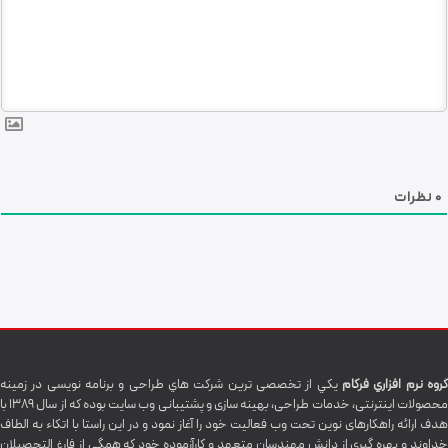
0
نظرات
گروه نرم افزاري فرکام
يکي از تخصصی ترين شرکت هاي طراحی و برنامه نویسی در زمینه
محصولات اینترنتی، خدمات طراحی، بهینه سازی و پشتیبانی وب سایت بوده که از سال 1389 با
هدف ارائه راهکارهای نوین تحت وب فعالیت خود را آغاز نمود و در این راستا با اتکاء به الطاف
خداوند و بهره گيري از دانش مهندسان متعهد و کارآزموده خود که همگي از فارغ التحصیلان