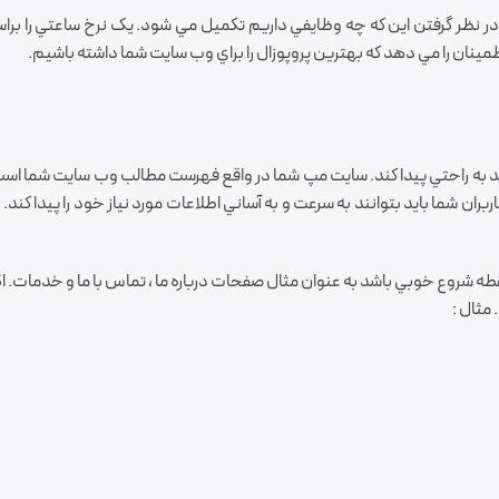
 نظر گرفتن اين که چه وظايفي داريم تکميل مي شود. يک نرخ ساعتي را برا
مينان را مي دهد که بهترين پروپوزال را براي وب سايت شما داشته باشيم.
د به راحتي پيدا کند. سايت مپ شما در واقع فهرست مطالب وب سايت شما اس
 شما بايد بتوانند به سرعت و به آساني اطلاعات مورد نياز خود را پيدا کند. اگ
طه شروع خوبي باشد به عنوان مثال صفحات درباره ما ، تماس با ما و خدمات. 
 مثال :