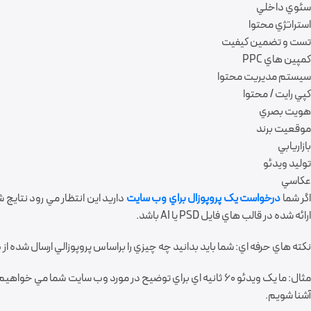
سئوي داخلي
استراتژي محتوا
تست و تضمين کيفيت
کمپين هاي PPC
سيستم مديريت محتوا
کپي رايت / محتوا
هويت بصري
موقعيت برند
بازاريابي
توليد ويدئو
عکاسي
گر شما
درخواست يک پروپوزال براي وب سايت
داريد اين انتظار مي رود نتايج 
ارائه شده در قالب هاي فايل PSD يا AI باشد.
نکته هاي حرفه اي: شما بايد بدانيد چه چيزي را براساس پروپوزالي ارسال شده
مثال: ما يک ويدئو 60 ثانيه اي براي توضيح در مورد وب سايت ش
آشنا شويم.