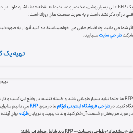
ک RFP عالي بسيار روشن، مختصر و مستقيما به نقطه هدف اشاره دارد. در حقيقت بسياري از
فني در آن ذکر نشده است و به صورت صحبت هاي روزانه است.
اگر شما مي دانيد چه اقدام هايي مي خواهيد استفاده کنيد آنها را به صورت ليس
شرکت
طراحي سايت
بسپاريد.
تهیه یک گزار
تهیه یک
RFP ها حتما نباید بسيار طولاني باشد و خسته کننده، در واقع اين کسب و
گاه کنيد. در
طراحی فروشگاه اینترنتی
فرکام
ما در مورد
RFP
مي دانيم بنابراين
در مورد هر بخش و قسمت آن فکر کنيد و لذت ببريد و در پايان
فرکام
براي آينده
طرح پیشنهادی طراحی وبسایت – RFP بايد شامل موارد زير باشد: