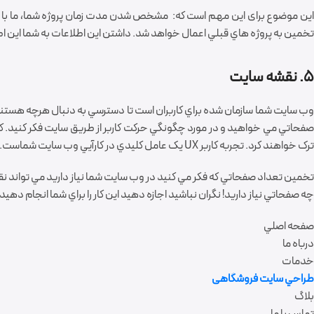
اين موضوع برای این مهم است که: مشخص شدن مدت زمان پروژه شما، ما با در
تخمين به پروژه هاي قبلي اعمال خواهد شد. داشتن اين اطلاعات به شما اين اط
5. نقشه سايت
وب سايت شما سازمان شده براي کاربران است تا دسترسي به دنبال هرچه هستن
صفحاتي مي خواهيد و در مورد چگونگي حرکت کاربر از طريق سايت فکر کنيد. کاربران
ترک خواهند کرد. تجربه کاربر UX يک عامل کليدي در کارآيي وب سايت شماست.
تخمين تعداد صفحاتي که فکر مي کنيد در وب سايت شما نياز داريد مي تواند نق
چه صفحاتي نياز داريد! نگران نباشيد اجازه دهيد اين کار را براي شما انجام دهيد.
صفحه اصلي
درباه ما
خدمات
طراحي سايت فروشگاهی
بلاگ