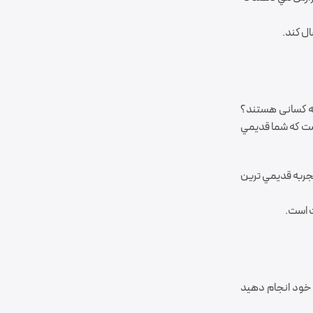
ال کند.
چه کسانی هستند؟
ست که شما قديمي
نند زيرا آنها خدمات با کيفيتي را دارند. آنچه آنها را از رقباي خود مي کند اين است که در صنعت خود با 30 سال تجربه قديمي ترين
ت است.
 خود انجام دهيد