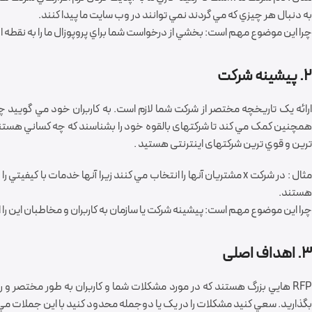
به دنبال هر چيزي که مي گردند نمي توانند در وب سايت ما پيدا کنند.
چرا اين موضوع مهم است: بخشي از درخواست شما براي پروپوزال ما را به نقطه اي
2. پيشينه شرکت
ارائه يک تاريخچه مختصر از شرکت شما لازم است. به کاربران خود مي گويي
همچنين کمک مي کند تا شرکتهای بالقوه خود را بشناسند که چه کساني هستند
ترين و قوي ترين شرکتهای اینترنتی هستيد .
هستند.
چرا اين موضوع مهم است: پيشينه شرکت يا سازمان به کاربران و مخاطبان اين را ا
3. اهداف اصلی
RFP هايي بزرگ هستند که در مورد مشکلات شما و کاربران به طور مختصر
بگذاريد. سعي کنيد مشکلات را در يک يا دوجمله محدود کنيد با اين جملات م