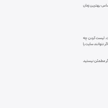
ساس بهترين زمان
ت. ليست کردن چه
ر نتوانند سايت را
اگر مطمئن نيستيد