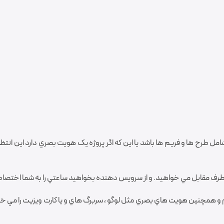
شامل طرح ها و فريم ها باشد يا اين که اگر پروژه يک هويت بصري دارد اين انتظا
 از طرف مقابل مي خواهيد. و از سرويس دهنده بخواهيد ساعتي را به شما اختص
ما مي خواهيم و همچنين هويت هاي بصري مثل لوگو ، سربرگ هاي و يا کارت ويزيت را مي خو