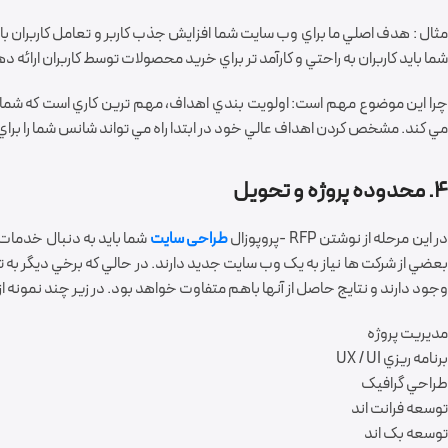
ثال : هدف اصلي ما براي وب سايت شما افزايش جذب کاربر و تعامل کاربران با
شما بايد کاربران به راحتي و کارآمد تر براي خريد محصولات توسط کاربران ارائه 
چرا اين موضوع مهم است: اولويت بندي اهداف، مهم ترين کاري است که شما در پر
مي کند. مشخص کردن اهداف عالي خود در ابتدا راه مي تواند شانس شما را برا
4. محدوده پروژه و تحويل
ر اين مرحله از نوشتن RFP -پروپوزال
طراحی سایت
شما بايد به دنبال خدمات
بعضي از شرکت ها نياز به يک وب سايت جديد دارند. در حالي که برخي ديگر به تو
وجود دارند و نتايج حاصل از آنها باهم متفاوت خواهد بود. در زير چند نمونه از آ
مديريت پروژه
برنامه ريزي UX / UI
طراحي گرافيک
توسعه فرانت اند
توسعه بک اند