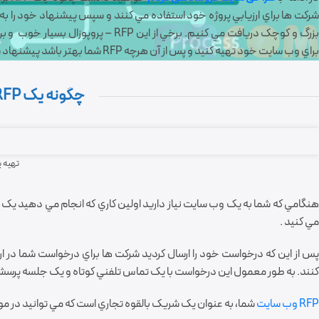
رکت ها براي ارزيابي پروژه خود استفاده مي کنند و سپس پيشنهاد خود را به 
زرگ و کوچک دريافت مي کنيم. برخي از اين RFP – پروپوزال بسيار خوب و برخي بسيار بد هستند ما براي شما بيان خواهیم کرد، چگونه يک RFP یا
براي وب سايت خود تهيه کنيد و پس از آن هرچه RFP شما بهتر باشد پيشنهاد شما دقيق تر بررسي مي شود.
چگونه يک RFP -پروپوزال خوب بنويسيد؟
تهیه یک
نگامي که شما به يک وب سايت نياز داريد اولين کاري که انجام مي دهيد يک
مي کنيد .
س از اين که درخواست خود را ارسال کرديد شرکت ها براي درخواست شما در ارت
کنند. به طور معمول اين درخواست با يک تماس تلفني کوتاه و يک جلسه پرسش
RFP وب سايت
شما، به عنوان يک شريک بالقوه تجاري است که مي توانيد در مورد آن فکر کنيد. هنگامي که RFP عالي 