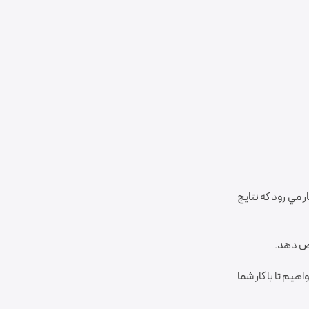
ر مي رود که نتايج
اص دهد.
اهيم تا با کار شما