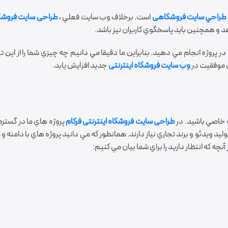
طراحي سایت فروشگاهی
است. برخلاف وب سايت فعلي ،
طراحی سايت فروشگاه
دهد و همچنين بايد پاسخگوي کاربران نيز باشد.
وژه انجام مي دهيد. بنابراين ما دقيقا مي دانيم چه چيزي شما را از اين تعا
ي موفقيت در
وب سايت فروشگاه اینترنتی
جديد افزايش يابد.
 خاصي باشيد. در
طراحی سایت فروشگاه اینترنتی
فرکام
پروژه هاي ما در گستره
ليد ويدئو و برند تجاري نياز دارند. همانطور که مي دانيد پروژه هاي با دامنه
نچه که انتظار داريد را براي شما بيان مي کنيم: