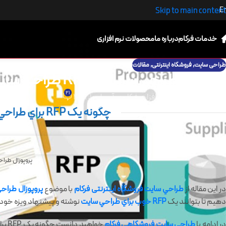
E
Skip to main content
خدمات فرکام
درباره ما
محصولات نرم افزاری
طراحی سایت
,
فروشگاه اینترنتی
,
مقالات
پروپوزال طراحی سایت یا RFP طراحی سایت
21
ارسال توسط
گروه نرم افزاری فرکام
در آوریل 10, 2021
چگونه يک RFP براي طراحي سايت يا طراحي سايت مجدد بنويسيد؟
پروپوزال طراحی سایت
ر این مقاله از
طراحي سايت فروشگاه اینترنتی
فرکام
با موضوع
پروپوزال طراح
دهيم تا بتوانند يک
RFP خوب براي طراحي سايت
نوشته و پیشنهاد ویزه خود ر
ر ادامه با
طراحی سایت فروشگاهی
فرکام
خواهيد دانست چگونه يک RFP براي طراحي سايت يا طراحي سايت مجدد