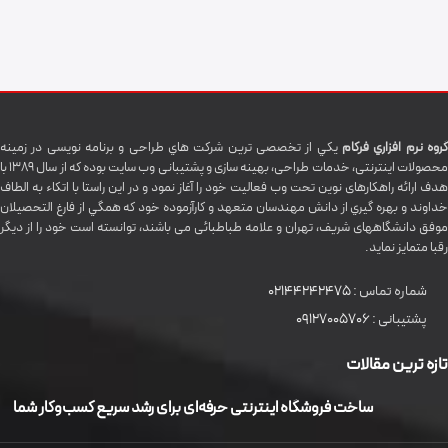
گروه نرم افزاري فرکام
يکي از تخصصی ترين شرکت هاي طراحی و برنامه نویسی در زمینه
محصولات اینترنتی، خدمات طراحی، بهینه سازی و پشتیبانی وب سایت بوده که از سال 1389 با
هدف ارائه راهکارهای نوین تحت وب فعالیت خود را آغاز نمود و در این راستا با اتکاء به الطاف
خداوند و بهره گيري از دانش مهندسان متعهد و کارآزموده خود که همگي از فارغ التحصیلان
موفق دانشگاههای شريف، تهران و علامه طباطبائی می باشند، توانسته است خود را از دیگر
رقبا متمایز نماید.
شماره تماس :
02144242475
پشتیبانی :
09127005706
تازه ترین مقالات
ساخت فروشگاه اینترنتی حرفه‌ای برای رشد سریع کسب‌وکار شما