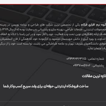
گروه نرم افزاري فرکام
يکي از تخصصی ترين شرکت هاي طراحی و برنامه نویسی در زمینه
محصولات اینترنتی، خدمات طراحی، بهینه سازی و پشتیبانی وب سایت بوده که از سال 1389 با
هدف ارائه راهکارهای نوین تحت وب فعالیت خود را آغاز نمود و در این راستا با اتکاء به الطاف
خداوند و بهره گيري از دانش مهندسان متعهد و کارآزموده خود که همگي از فارغ التحصیلان
موفق دانشگاههای شريف، تهران و علامه طباطبائی می باشند، توانسته است خود را از دیگر
رقبا متمایز نماید.
شماره تماس :
02144242475
پشتیبانی :
09127005706
تازه ترین مقالات
ساخت فروشگاه اینترنتی حرفه‌ای برای رشد سریع کسب‌وکار شما