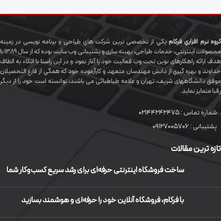
گروه نرم افزاري فرکام
يکي از تخصصی ترين شرکت هاي طراحی و برنامه نویسی در زمینه
محصولات اینترنتی، خدمات طراحی، بهینه سازی و پشتیبانی وب سایت بوده که از سال 1389 با
هدف ارائه راهکارهای نوین تحت وب فعالیت خود را آغاز نمود و در این راستا با اتکاء به الطاف
خداوند و بهره گيري از دانش مهندسان متعهد و کارآزموده خود که همگي از فارغ التحصیلان
موفق دانشگاههای شريف، تهران و علامه طباطبائی می باشند، توانسته است خود را از دیگر
رقبا متمایز نماید.
شماره تماس :
02144242475
پشتیبانی :
09127005706
تازه ترین مقالات
ساخت فروشگاه اینترنتی حرفه‌ای برای رشد سریع کسب‌وکار شما
با فرکام، فروشگاه آنلاین خود را حرفه‌ای و هوشمند بسازید