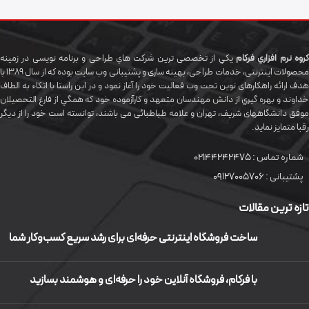
گروه نرم افزاري فرکام
يکي از تخصصی ترين شرکت هاي طراحی و برنامه نویسی در زمینه
محصولات اینترنتی، خدمات طراحی، بهینه سازی و پشتیبانی وب سایت بوده که از سال 1389 با
هدف ارائه راهکارهای نوین تحت وب فعالیت خود را آغاز نمود و در این راستا با اتکاء به الطاف
خداوند و بهره گيري از دانش مهندسان متعهد و کارآزموده خود که همگي از فارغ التحصیلان
موفق دانشگاههای شريف، تهران و علامه طباطبائی می باشند، توانسته است خود را از دیگر
رقبا متمایز نماید.
شماره تماس :
02144242475
پشتیبانی :
09127005706
تازه ترین مقالات
ساخت فروشگاه اینترنتی حرفه‌ای برای رشد سریع کسب‌وکار شما
با فرکام، فروشگاه آنلاین خود را حرفه‌ای و هوشمند بسازید