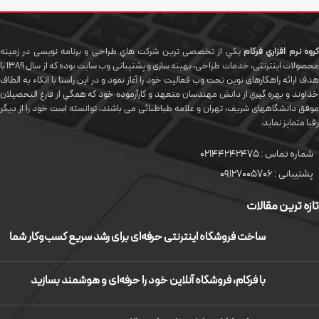
گروه نرم افزاري فرکام
يکي از تخصصی ترين شرکت هاي طراحی و برنامه نویسی در زمینه
محصولات اینترنتی، خدمات طراحی، بهینه سازی و پشتیبانی وب سایت بوده که از سال 1389 با
هدف ارائه راهکارهای نوین تحت وب فعالیت خود را آغاز نمود و در این راستا با اتکاء به الطاف
خداوند و بهره گيري از دانش مهندسان متعهد و کارآزموده خود که همگي از فارغ التحصیلان
موفق دانشگاههای شريف، تهران و علامه طباطبائی می باشند، توانسته است خود را از دیگر
رقبا متمایز نماید.
شماره تماس :
02144242475
پشتیبانی :
09127005706
تازه ترین مقالات
ساخت فروشگاه اینترنتی حرفه‌ای برای رشد سریع کسب‌وکار شما
با فرکام، فروشگاه آنلاین خود را حرفه‌ای و هوشمند بسازید