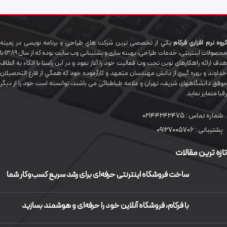
گروه نرم افزاري فرکام
يکي از تخصصی ترين شرکت هاي طراحی و برنامه نویسی در زمینه
محصولات اینترنتی، خدمات طراحی، بهینه سازی و پشتیبانی وب سایت بوده که از سال 1389 با
هدف ارائه راهکارهای نوین تحت وب فعالیت خود را آغاز نمود و در این راستا با اتکاء به الطاف
خداوند و بهره گيري از دانش مهندسان متعهد و کارآزموده خود که همگي از فارغ التحصیلان
موفق دانشگاههای شريف، تهران و علامه طباطبائی می باشند، توانسته است خود را از دیگر
رقبا متمایز نماید.
شماره تماس :
02144242475
پشتیبانی :
09127005706
تازه ترین مقالات
ساخت فروشگاه اینترنتی حرفه‌ای برای رشد سریع کسب‌وکار شما
با فرکام، فروشگاه آنلاین خود را حرفه‌ای و هوشمند بسازید