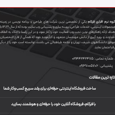
گروه نرم افزاري فرکام
يکي از تخصصی ترين شرکت هاي طراحی و برنامه نویسی در زمینه
محصولات اینترنتی، خدمات طراحی، بهینه سازی و پشتیبانی وب سایت بوده که از سال 1389 با
هدف ارائه راهکارهای نوین تحت وب فعالیت خود را آغاز نمود و در این راستا با اتکاء به الطاف
خداوند و بهره گيري از دانش مهندسان متعهد و کارآزموده خود که همگي از فارغ التحصیلان
موفق دانشگاههای شريف، تهران و علامه طباطبائی می باشند، توانسته است خود را از دیگر
رقبا متمایز نماید.
شماره تماس :
02144242475
پشتیبانی :
09127005706
تازه ترین مقالات
ساخت فروشگاه اینترنتی حرفه‌ای برای رشد سریع کسب‌وکار شما
با فرکام، فروشگاه آنلاین خود را حرفه‌ای و هوشمند بسازید