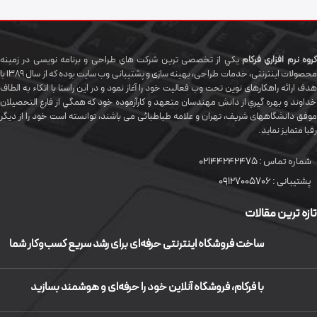
گروه نرم افزاري فرکام
يکي از تخصصی ترين شرکت هاي طراحی و برنامه نویسی در زمینه
محصولات اینترنتی، خدمات طراحی، بهینه سازی و پشتیبانی وب سایت بوده که از سال 1389 با
هدف ارائه راهکارهای نوین تحت وب فعالیت خود را آغاز نمود و در این راستا با اتکاء به الطاف
خداوند و بهره گيري از دانش مهندسان متعهد و کارآزموده خود که همگي از فارغ التحصیلان
موفق دانشگاههای شريف، تهران و علامه طباطبائی می باشند، توانسته است خود را از دیگر
رقبا متمایز نماید.
شماره تماس :
02144242475
پشتیبانی :
09127005706
تازه ترین مقالات
ساخت فروشگاه اینترنتی حرفه‌ای برای رشد سریع کسب‌وکار شما
با فرکام، فروشگاه آنلاین خود را حرفه‌ای و هوشمند بسازید