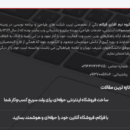
گروه نرم افزاري فرکام
يکي از تخصصی ترين شرکت هاي طراحی و برنامه نویسی در زمینه
محصولات اینترنتی، خدمات طراحی، بهینه سازی و پشتیبانی وب سایت بوده که از سال 1389 با
هدف ارائه راهکارهای نوین تحت وب فعالیت خود را آغاز نمود و در این راستا با اتکاء به الطاف
خداوند و بهره گيري از دانش مهندسان متعهد و کارآزموده خود که همگي از فارغ التحصیلان
موفق دانشگاههای شريف، تهران و علامه طباطبائی می باشند، توانسته است خود را از دیگر
رقبا متمایز نماید.
شماره تماس :
02144242475
پشتیبانی :
09127005706
تازه ترین مقالات
ساخت فروشگاه اینترنتی حرفه‌ای برای رشد سریع کسب‌وکار شما
با فرکام، فروشگاه آنلاین خود را حرفه‌ای و هوشمند بسازید