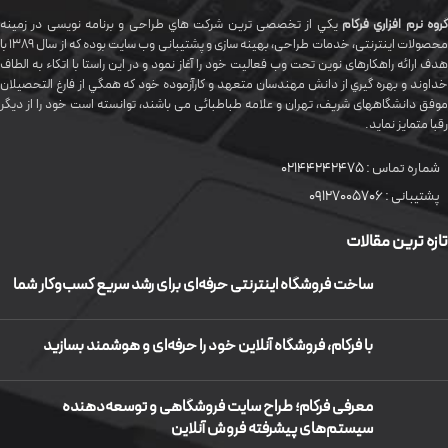
گروه نرم افزاري فرکام
يکي از تخصصی ترين شرکت هاي طراحی و برنامه نویسی در زمینه
محصولات اینترنتی، خدمات طراحی، بهینه سازی و پشتیبانی وب سایت بوده که از سال 1389 با
هدف ارائه راهکارهای نوین تحت وب فعالیت خود را آغاز نمود و در این راستا با اتکاء به الطاف
خداوند و بهره گيري از دانش مهندسان متعهد و کارآزموده خود که همگي از فارغ التحصیلان
موفق دانشگاههای شريف، تهران و علامه طباطبائی می باشند، توانسته است خود را از دیگر
رقبا متمایز نماید.
شماره تماس :
02144242475
پشتیبانی :
09127005706
تازه ترین مقالات
ساخت فروشگاه اینترنتی حرفه‌ای برای رشد سریع کسب‌وکار شما
با فرکام، فروشگاه آنلاین خود را حرفه‌ای و هوشمند بسازید
معرفی فرکام؛ طراح سایت فروشگاهی و توسعه‌دهنده
سیستم‌های پیشرفته فروش آنلاین