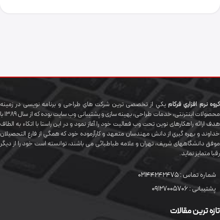
گروه نرم افزاري فرکام
يکي از تخصصی ترين شرکت هاي طراحی و برنامه نویسی در زمینه
محصولات اینترنتی، خدمات طراحی، بهینه سازی و پشتیبانی وب سایت بوده که از سال 1389 با
هدف ارائه راهکارهای نوین تحت وب فعالیت خود را آغاز نمود و در این راستا با اتکاء به الطاف
خداوند و بهره گيري از دانش مهندسان متعهد و کارآزموده خود که همگي از فارغ التحصیلان
موفق دانشگاههای شريف، تهران و علامه طباطبائی می باشند، توانسته است خود را از دیگر
رقبا متمایز نماید.
شماره تماس :
02144242475
پشتیبانی :
09127005706
تازه ترین مقالات