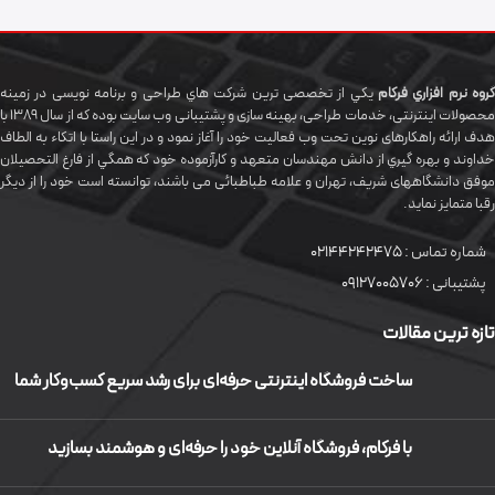
گروه نرم افزاري فرکام
يکي از تخصصی ترين شرکت هاي طراحی و برنامه نویسی در زمینه
محصولات اینترنتی، خدمات طراحی، بهینه سازی و پشتیبانی وب سایت بوده که از سال 1389 با
هدف ارائه راهکارهای نوین تحت وب فعالیت خود را آغاز نمود و در این راستا با اتکاء به الطاف
خداوند و بهره گيري از دانش مهندسان متعهد و کارآزموده خود که همگي از فارغ التحصیلان
موفق دانشگاههای شريف، تهران و علامه طباطبائی می باشند، توانسته است خود را از دیگر
رقبا متمایز نماید.
شماره تماس :
02144242475
پشتیبانی :
09127005706
تازه ترین مقالات
ساخت فروشگاه اینترنتی حرفه‌ای برای رشد سریع کسب‌وکار شما
با فرکام، فروشگاه آنلاین خود را حرفه‌ای و هوشمند بسازید