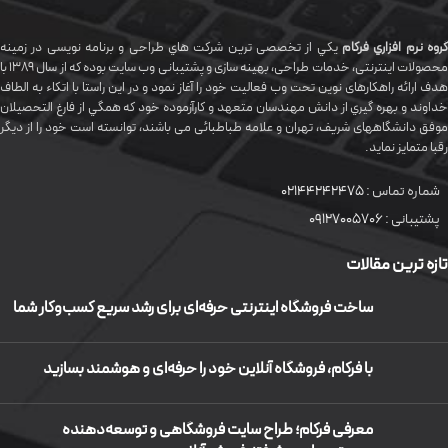
گروه نرم افزاري فرکام
يکي از تخصصی ترين شرکت هاي طراحی و برنامه نویسی در زمینه
محصولات اینترنتی، خدمات طراحی، بهینه سازی و پشتیبانی وب سایت بوده که از سال 1389 با
هدف ارائه راهکارهای نوین تحت وب فعالیت خود را آغاز نمود و در این راستا با اتکاء به الطاف
خداوند و بهره گيري از دانش مهندسان متعهد و کارآزموده خود که همگي از فارغ التحصیلان
موفق دانشگاههای شريف، تهران و علامه طباطبائی می باشند، توانسته است خود را از دیگر
رقبا متمایز نماید.
شماره تماس :
02144242475
پشتیبانی :
09127005706
تازه ترین مقالات
ساخت فروشگاه اینترنتی حرفه‌ای برای رشد سریع کسب‌وکار شما
با فرکام، فروشگاه آنلاین خود را حرفه‌ای و هوشمند بسازید
معرفی فرکام؛ طراح سایت فروشگاهی و توسعه‌دهنده