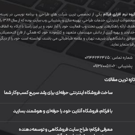
گروه نرم افزاري فرکام
يکي از تخصصی ترين شرکت هاي طراحی و برنامه نویسی در زمینه
محصولات اینترنتی، خدمات طراحی، بهینه سازی و پشتیبانی وب سایت بوده که از سال 1389 با
هدف ارائه راهکارهای نوین تحت وب فعالیت خود را آغاز نمود و در این راستا با اتکاء به الطاف
خداوند و بهره گيري از دانش مهندسان متعهد و کارآزموده خود که همگي از فارغ التحصیلان
موفق دانشگاههای شريف، تهران و علامه طباطبائی می باشند، توانسته است خود را از دیگر
رقبا متمایز نماید.
شماره تماس :
02144242475
پشتیبانی :
09127005706
تازه ترین مقالات
ساخت فروشگاه اینترنتی حرفه‌ای برای رشد سریع کسب‌وکار شما
با فرکام، فروشگاه آنلاین خود را حرفه‌ای و هوشمند بسازید
معرفی فرکام؛ طراح سایت فروشگاهی و توسعه‌دهنده