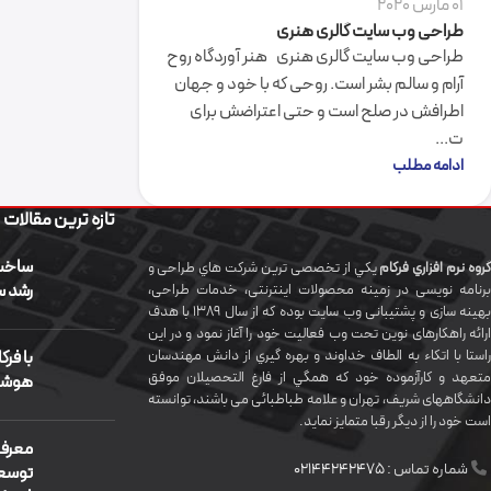
01 مارس 2020
طراحی وب سایت گالری هنری
طراحی وب سایت گالری هنری هنر آوردگاه روح
آرام و سالم بشر است. روحی که با خود و جهان
اطرافش در صلح است و حتی اعتراضش برای
ت...
ادامه مطلب
تازه ترین مقالات
ساخت 
روه نرم افزاري فرکام
يکي از تخصصی ترين شرکت هاي طراحی و
رشد س
برنامه نویسی در زمینه محصولات اینترنتی، خدمات طراحی،
بهینه سازی و پشتیبانی وب سایت بوده که از سال 1389 با هدف
ارائه راهکارهای نوین تحت وب فعالیت خود را آغاز نمود و در این
راستا با اتکاء به الطاف خداوند و بهره گيري از دانش مهندسان
با فرک
متعهد و کارآزموده خود که همگي از فارغ التحصیلان موفق
هوشم
دانشگاههای شريف، تهران و علامه طباطبائی می باشند، توانسته
است خود را از دیگر رقبا متمایز نماید.
معرفی
شماره تماس :
02144242475
توسعه