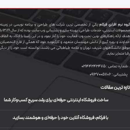
گروه نرم افزاري فرکام
يکي از تخصصی ترين شرکت هاي طراحی و برنامه نویسی در زمینه
محصولات اینترنتی، خدمات طراحی، بهینه سازی و پشتیبانی وب سایت بوده که از سال 1389 با
هدف ارائه راهکارهای نوین تحت وب فعالیت خود را آغاز نمود و در این راستا با اتکاء به الطاف
خداوند و بهره گيري از دانش مهندسان متعهد و کارآزموده خود که همگي از فارغ التحصیلان
موفق دانشگاههای شريف، تهران و علامه طباطبائی می باشند، توانسته است خود را از دیگر
رقبا متمایز نماید.
شماره تماس :
02144242475
پشتیبانی :
09127005706
تازه ترین مقالات
ساخت فروشگاه اینترنتی حرفه‌ای برای رشد سریع کسب‌وکار شما
با فرکام، فروشگاه آنلاین خود را حرفه‌ای و هوشمند بسازید