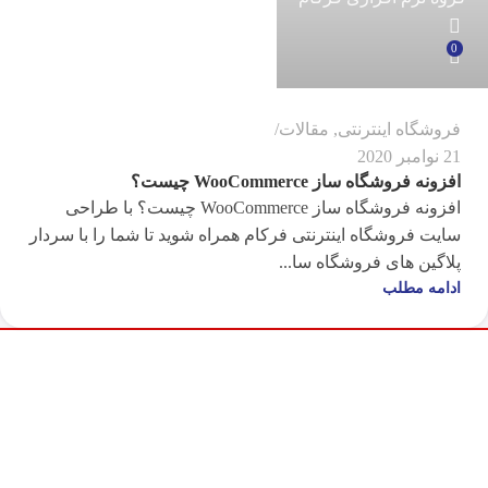
0
فروشگاه اینترنتی
,
مقالات
21 نوامبر 2020
افزونه فروشگاه ساز WooCommerce چیست؟
افزونه فروشگاه ساز WooCommerce چیست؟ با طراحی
سایت فروشگاه اینترنتی فرکام همراه شوید تا شما را با سردار
پلاگین های فروشگاه سا...
ادامه مطلب
روه نرم افزاري فرکام
يکي از تخصصی ترين شرکت هاي طراحی و برنامه نویسی در
زمینه محصولات اینترنتی، خدمات طراحی، بهینه سازی و پشتیبانی وب سایت بوده که
از سال 1389 با هدف ارائه راهکارهای نوین تحت وب فعالیت خود را آغاز نمود و در این