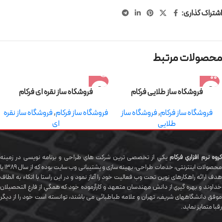
اشتراک گذاری:
محصولات مرتبط
فروشگاه ساز طلایی فرکام
فروشگاه ساز نقره ای فرکام
فروشگاه ساز فرکام
,
فروشگاه ساز
فروشگاه ساز فرکام
,
فروشگاه ساز نقره
طلایی
ای
گروه نرم افزاري فرکام
يکي از تخصصی ترين شرکت هاي طراحی و برنامه نویسی در زمینه
محصولات اینترنتی، خدمات طراحی، بهینه سازی و پشتیبانی وب سایت بوده که از سال 1389 با
هدف ارائه راهکارهای نوین تحت وب فعالیت خود را آغاز نمود و در این راستا با اتکاء به الطاف
خداوند و بهره گيري از دانش مهندسان متعهد و کارآزموده خود که همگي از فارغ التحصیلان
موفق دانشگاههای شريف، تهران و علامه طباطبائی می باشند، توانسته است خود را از دیگر
رقبا متمایز نماید.